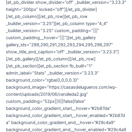
[et_pb_divider show_divider=”off” _builder_version=”3.23.3″
height=”200px” locked=”off”][/et_pb_divider]
[/et_pb_column][/et_pb_row][et_pb_row
_builder_version=”3.25″][et_pb_column type=”4_4″
_builder_version=”3.25″ custom_padding=”|||”
custom_padding__hover=”|||”][et_pb_gallery
gallery_ids=”289,290,291,292,293,294,295,296,297″
show_title_and_caption=”off” _builder_version=”3.23.3″]
[/et_pb_gallery][/et_pb_column][/et_pb_row]
[/et_pb_section][et_pb_section fb_built=”1″
admin_label=”Stats” _builder_version=”3.23.3″
background_color=”rgba(0,0,0,0.3)”
background_image=”https://casasdelugueros.com/wp-
content/uploads/2019/06/cerulleda2.jpg”
custom_padding=”52px||0||false|false”
background_color_gradient_start__hover=”#2b87da”
background_color_gradient_start__hover_enabled=”#2b87d
a” background_color_gradient_end__hover=”#29c4a9″
background_color_gradient_end__hover_enabled=”#29c4a9