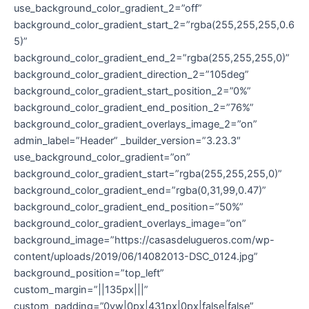
use_background_color_gradient_2=”off”
background_color_gradient_start_2=”rgba(255,255,255,0.6
5)”
background_color_gradient_end_2=”rgba(255,255,255,0)”
background_color_gradient_direction_2=”105deg”
background_color_gradient_start_position_2=”0%”
background_color_gradient_end_position_2=”76%”
background_color_gradient_overlays_image_2=”on”
admin_label=”Header” _builder_version=”3.23.3″
use_background_color_gradient=”on”
background_color_gradient_start=”rgba(255,255,255,0)”
background_color_gradient_end=”rgba(0,31,99,0.47)”
background_color_gradient_end_position=”50%”
background_color_gradient_overlays_image=”on”
background_image=”https://casasdelugueros.com/wp-
content/uploads/2019/06/14082013-DSC_0124.jpg”
background_position=”top_left”
custom_margin=”||135px|||”
custom_padding=”0vw|0px|431px|0px|false|false”