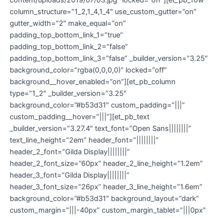
column_structure=”1_2,1_4,1_4″ use_custom_gutter=”on”
gutter_width=”2″ make_equal=”on”
padding_top_bottom_link_1=”true”
padding_top_bottom_link_2=”false”
padding_top_bottom_link_3=”false” _builder_version=”3.25″
background_color=”rgba(0,0,0,0)” locked=”off”
background__hover_enabled=”on”][et_pb_column
type=”1_2″ _builder_version=”3.25″
background_color=”#b53d31″ custom_padding=”|||”
custom_padding__hover=”|||”][et_pb_text
_builder_version=”3.27.4″ text_font=”Open Sans||||||||”
text_line_height=”2em” header_font=”||||||||”
header_2_font=”Gilda Display||||||||”
header_2_font_size=”60px” header_2_line_height=”1.2em”
header_3_font=”Gilda Display||||||||”
header_3_font_size=”26px” header_3_line_height=”1.6em”
background_color=”#b53d31″ background_layout=”dark”
custom_margin=”|||-40px” custom_margin_tablet=”|||0px”