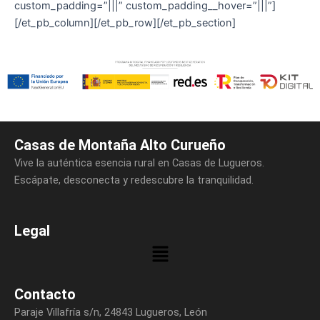
custom_padding=”|||” custom_padding__hover=”|||”]
[/et_pb_column][/et_pb_row][/et_pb_section]
Casas de Montaña Alto Curueño
Vive la auténtica esencia rural en Casas de Lugueros.
Escápate, desconecta y redescubre la tranquilidad.
Legal
Menú
Contacto
Paraje Villafría s/n, 24843 Lugueros, León