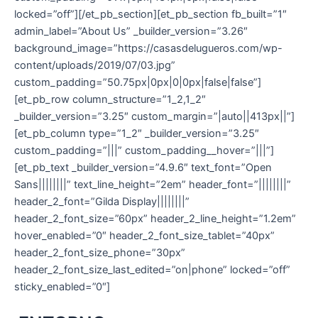
locked=”off”][/et_pb_section][et_pb_section fb_built=”1″
admin_label=”About Us” _builder_version=”3.26″
background_image=”https://casasdelugueros.com/wp-
content/uploads/2019/07/03.jpg”
custom_padding=”50.75px|0px|0|0px|false|false”]
[et_pb_row column_structure=”1_2,1_2″
_builder_version=”3.25″ custom_margin=”|auto||413px||”]
[et_pb_column type=”1_2″ _builder_version=”3.25″
custom_padding=”|||” custom_padding__hover=”|||”]
[et_pb_text _builder_version=”4.9.6″ text_font=”Open
Sans||||||||” text_line_height=”2em” header_font=”||||||||”
header_2_font=”Gilda Display||||||||”
header_2_font_size=”60px” header_2_line_height=”1.2em”
hover_enabled=”0″ header_2_font_size_tablet=”40px”
header_2_font_size_phone=”30px”
header_2_font_size_last_edited=”on|phone” locked=”off”
sticky_enabled=”0″]