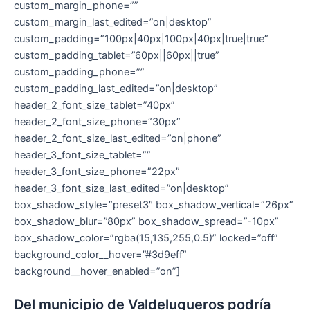
custom_margin_phone=””
custom_margin_last_edited=”on|desktop”
custom_padding=”100px|40px|100px|40px|true|true”
custom_padding_tablet=”60px||60px||true”
custom_padding_phone=””
custom_padding_last_edited=”on|desktop”
header_2_font_size_tablet=”40px”
header_2_font_size_phone=”30px”
header_2_font_size_last_edited=”on|phone”
header_3_font_size_tablet=””
header_3_font_size_phone=”22px”
header_3_font_size_last_edited=”on|desktop”
box_shadow_style=”preset3″ box_shadow_vertical=”26px”
box_shadow_blur=”80px” box_shadow_spread=”-10px”
box_shadow_color=”rgba(15,135,255,0.5)” locked=”off”
background_color__hover=”#3d9eff”
background__hover_enabled=”on”]
Del municipio de Valdelugueros podría