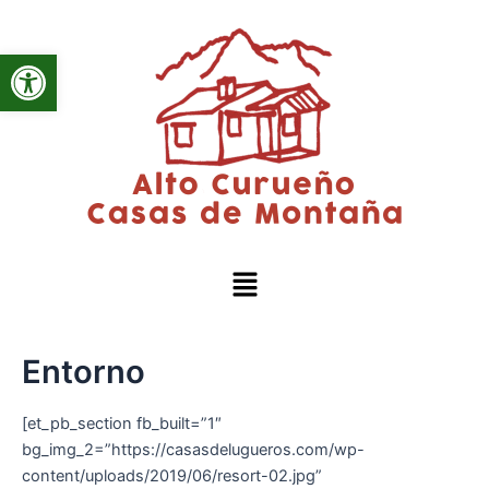
Ir
al
Abrir barra de herramientas
contenido
Menú
Entorno
[et_pb_section fb_built=”1″
bg_img_2=”https://casasdelugueros.com/wp-
content/uploads/2019/06/resort-02.jpg”